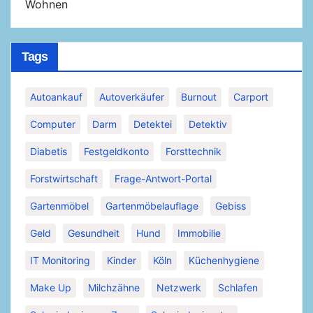
Wohnen
Tags
Autoankauf
Autoverkäufer
Burnout
Carport
Computer
Darm
Detektei
Detektiv
Diabetis
Festgeldkonto
Forsttechnik
Forstwirtschaft
Frage-Antwort-Portal
Gartenmöbel
Gartenmöbelauflage
Gebiss
Geld
Gesundheit
Hund
Immobilie
IT Monitoring
Kinder
Köln
Küchenhygiene
Make Up
Milchzähne
Netzwerk
Schlafen