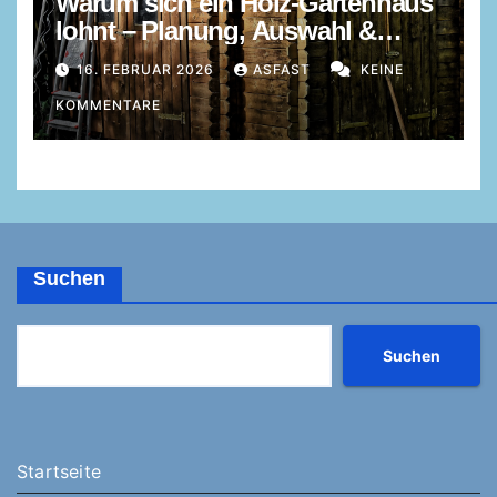
Warum sich ein Holz-Gartenhaus
lohnt – Planung, Auswahl &
Vorteile
16. FEBRUAR 2026
ASFAST
KEINE
KOMMENTARE
Suchen
Suchen
Startseite