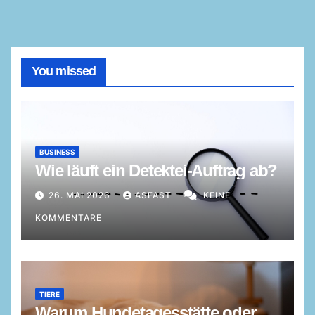
You missed
BUSINESS
Wie läuft ein Detektei-Auftrag ab?
26. MAI 2026
ASFAST
KEINE
KOMMENTARE
TIERE
Warum Hundetagesstätte oder