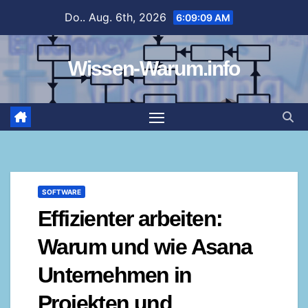
Zum
Do.. Aug. 6th, 2026
6:09:10 AM
Inhalt
springen
Wissen-Warum.info
SOFTWARE
Effizienter arbeiten:
Warum und wie Asana
Unternehmen in
Projekten und