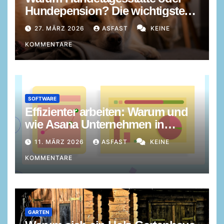
Hundepension? Die wichtigsten
Gründe im Überblick
27. MÄRZ 2026
ASFAST
KEINE
KOMMENTARE
SOFTWARE
Effizienter arbeiten: Warum und
wie Asana Unternehmen in
Projekten und Prozessen stärkt
11. MÄRZ 2026
ASFAST
KEINE
KOMMENTARE
GARTEN