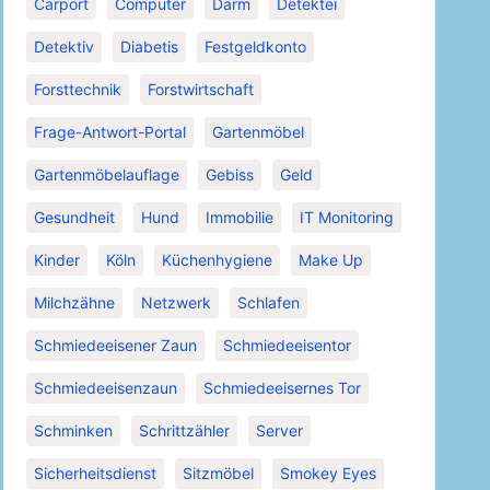
Carport
Computer
Darm
Detektei
Detektiv
Diabetis
Festgeldkonto
Forsttechnik
Forstwirtschaft
Frage-Antwort-Portal
Gartenmöbel
Gartenmöbelauflage
Gebiss
Geld
Gesundheit
Hund
Immobilie
IT Monitoring
Kinder
Köln
Küchenhygiene
Make Up
Milchzähne
Netzwerk
Schlafen
Schmiedeeisener Zaun
Schmiedeeisentor
Schmiedeeisenzaun
Schmiedeeisernes Tor
Schminken
Schrittzähler
Server
Sicherheitsdienst
Sitzmöbel
Smokey Eyes