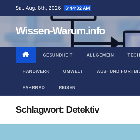
Zum
Sa.. Aug. 8th, 2026
6:44:33 AM
Inhalt
springen
Wissen-Warum.info
GESUNDHEIT
ALLGEMEIN
TECH
HANDWERK
UMWELT
AUS- UND FORTB
FAHRRAD
REISEN
Schlagwort:
Detektiv