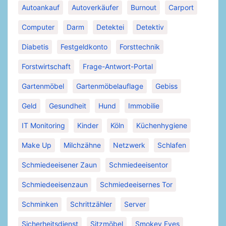
Autoankauf
Autoverkäufer
Burnout
Carport
Computer
Darm
Detektei
Detektiv
Diabetis
Festgeldkonto
Forsttechnik
Forstwirtschaft
Frage-Antwort-Portal
Gartenmöbel
Gartenmöbelauflage
Gebiss
Geld
Gesundheit
Hund
Immobilie
IT Monitoring
Kinder
Köln
Küchenhygiene
Make Up
Milchzähne
Netzwerk
Schlafen
Schmiedeeisener Zaun
Schmiedeeisentor
Schmiedeeisenzaun
Schmiedeeisernes Tor
Schminken
Schrittzähler
Server
Sicherheitsdienst
Sitzmöbel
Smokey Eyes