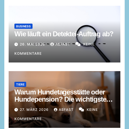
BUSINESS
Wie läuft ein Detektei-Auftrag ab?
26. MAI 2026
ASFAST
KEINE
KOMMENTARE
TIERE
Warum Hundetagesstätte oder
Hundepension? Die wichtigsten
Gründe im Überblick
27. MÄRZ 2026
ASFAST
KEINE
KOMMENTARE