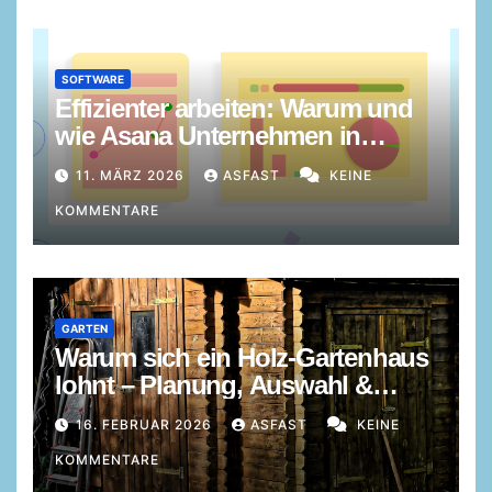
SOFTWARE
Effizienter arbeiten: Warum und
wie Asana Unternehmen in
Projekten und Prozessen stärkt
11. MÄRZ 2026
ASFAST
KEINE
KOMMENTARE
GARTEN
Warum sich ein Holz-Gartenhaus
lohnt – Planung, Auswahl &
Vorteile
16. FEBRUAR 2026
ASFAST
KEINE
KOMMENTARE