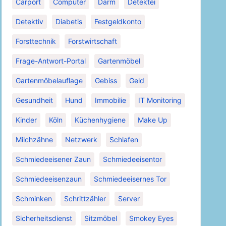
Carport
Computer
Darm
Detektei
Detektiv
Diabetis
Festgeldkonto
Forsttechnik
Forstwirtschaft
Frage-Antwort-Portal
Gartenmöbel
Gartenmöbelauflage
Gebiss
Geld
Gesundheit
Hund
Immobilie
IT Monitoring
Kinder
Köln
Küchenhygiene
Make Up
Milchzähne
Netzwerk
Schlafen
Schmiedeeisener Zaun
Schmiedeeisentor
Schmiedeeisenzaun
Schmiedeeisernes Tor
Schminken
Schrittzähler
Server
Sicherheitsdienst
Sitzmöbel
Smokey Eyes