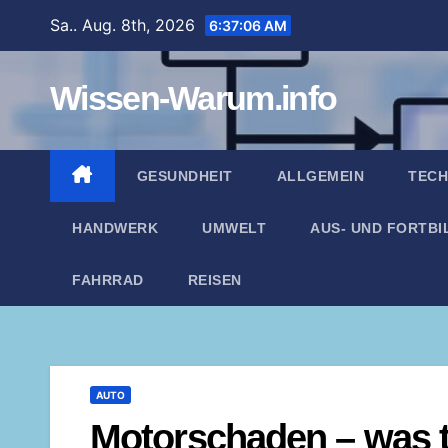
Zum
Sa.. Aug. 8th, 2026
6:37:07 AM
Inhalt
springen
Wissen-Warum.info
GESUNDHEIT
ALLGEMEIN
TECH
HANDWERK
UMWELT
AUS- UND FORTB
FAHRRAD
REISEN
AUTO
Motorschaden – was 