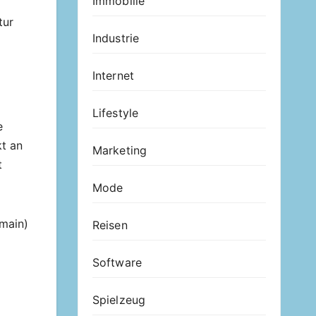
Immobilie
tur
Industrie
Internet
Lifestyle
e
kt an
Marketing
t
Mode
main)
Reisen
Software
Spielzeug