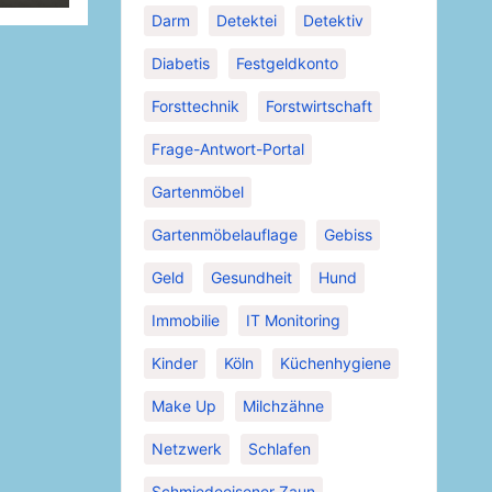
Darm
Detektei
Detektiv
Diabetis
Festgeldkonto
Forsttechnik
Forstwirtschaft
Frage-Antwort-Portal
Gartenmöbel
Gartenmöbelauflage
Gebiss
Geld
Gesundheit
Hund
Immobilie
IT Monitoring
Kinder
Köln
Küchenhygiene
Make Up
Milchzähne
Netzwerk
Schlafen
Schmiedeeisener Zaun